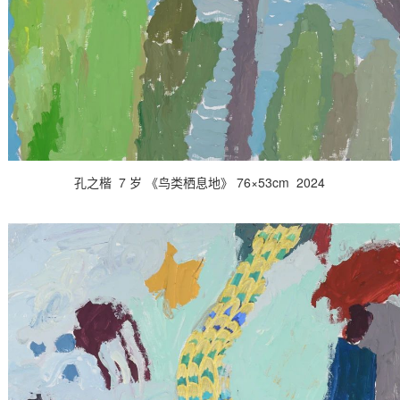
孔之楷 7 岁 《鸟类栖息地》 76×53cm 2024