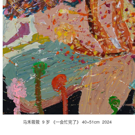
马禾筱筱 9 岁 《一会忙完了》 40×51cm 2024