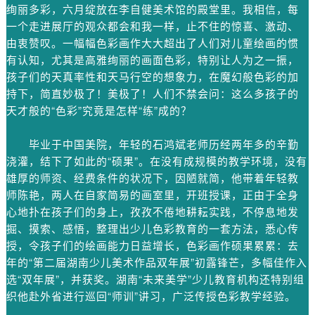
绚丽多彩，六月绽放在李自健美术馆的殿堂里。我相信，每
一个走进展厅的观众都会和我一样，止不住的惊喜、激动、
由衷赞叹。一幅幅色彩画作大大超出了人们对儿童绘画的惯
有认知，尤其是高雅绚丽的画面色彩，特别让人为之一振，
孩子们的天真率性和天马行空的想象力，在魔幻般色彩的加
持下，简直妙极了！美极了！人们不禁会问：这么多孩子的
天才般的“色彩”究竟是怎样“练”成的？
毕业于中国美院，年轻的石鸿斌老师历经两年多的辛勤
浇灌，结下了如此的“硕果”。在没有成规模的教学环境，没有
雄厚的师资、经费条件的状况下，因陋就简，他带着年轻教
师陈艳，两人在自家简易的画室里，开班授课，正由于全身
心地扑在孩子们的身上，孜孜不倦地耕耘实践，不停息地发
掘、摸索、感悟，整理出少儿色彩教育的一套方法，悉心传
授，令孩子们的绘画能力日益增长，色彩画作硕果累累：去
年的“第二届湖南少儿美术作品双年展”初露锋芒，多幅佳作入
选“双年展”，并获奖。湖南“未来美学”少儿教育机构还特别组
织他赴外省进行巡回“师训”讲习，广泛传授色彩教学经验。