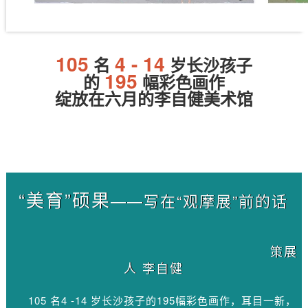
105
4 - 14
名
岁长沙孩子
195
的
幅彩色画作
绽放在六月的
李自健美术馆
“美育”硕果
——写在“观摩展”前的话
策展
人 李自健
105 名4 -14 岁长沙孩子的195幅彩色画作，耳目一新，