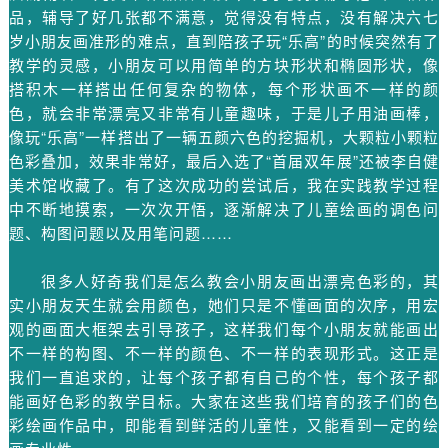
品，辅导了好几张都不满意，觉得没有特点，没有解决六七
岁小朋友画准形的难点，直到陪孩子玩“乐高”的时候突然有了
教学的灵感，小朋友可以用简单的方块形状和椭圆形状，像
搭积木一样搭出任何复杂的物体，每个形状画不一样的颜
色，就会非常漂亮又非常有儿童趣味，于是儿子用油画棒，
像玩“乐高”一样搭出了一辆五颜六色的挖掘机，大颗粒小颗粒
色彩叠加，效果非常好，最后入选了“首届双年展”还被李自健
美术馆收藏了。有了这次成功的尝试后，我在实践教学过程
中不断地摸索，一次次开悟，逐渐解决了儿童绘画的调色问
题、构图问题以及用笔问题……
很多人好奇我们是怎么教会小朋友画出漂亮色彩的，其
实小朋友天生就会用颜色，她们只是不懂画面的次序，用宏
观的画面大框架去引导孩子，这样我们每个小朋友就能画出
不一样的构图、不一样的颜色、不一样的表现形式。这正是
我们一直追求的，让每个孩子都有自己的个性，每个孩子都
能画好色彩的教学目标。大家在这些我们培育的孩子们的色
彩绘画作品中，即能看到鲜活的儿童性，又能看到一定的绘